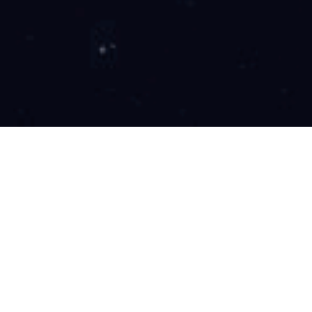
莫佳女
张小泉
电器
金鱼
高深
博士后
时间:
全部
一天
排序:
相关度
|
发布时间