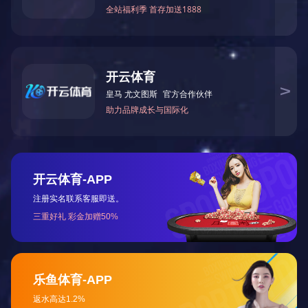
信息公开规定
信息公开指南
信息公开目录
信息公开年报
依申请公开
最多跑一次
背景介绍
企业名单
事项汇总表
事项目录