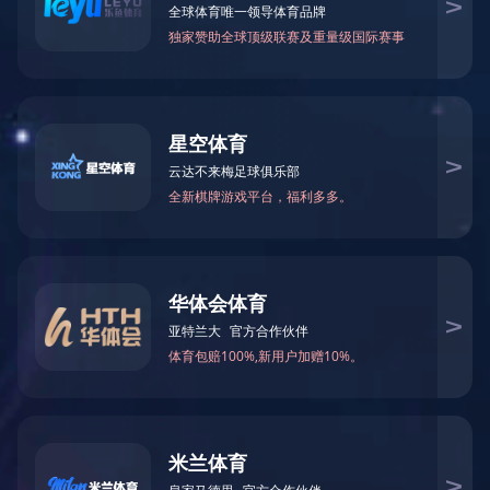
集团治理
领导团队
社会责任
星空平台入口
集团新闻
媒体报道
投资平台
资源运作平台
资产营运平台
资本营运平台