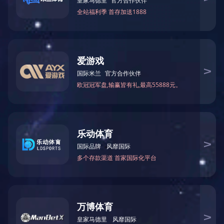
资产管理平台
产业服务平台
产业集团
全资及控股企业
参股企业
手工业合作社
有限合伙企业
党建之窗
党员风采
政府国企信息公开