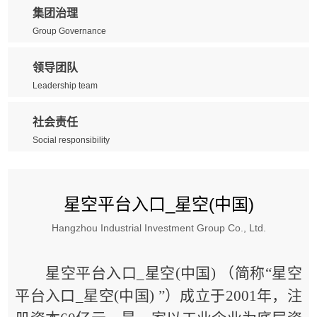
集团治理
Group Governance
领导团队
Leadership team
社会责任
Social responsibility
星空平台入口_星空(中国)
Hangzhou Industrial Investment Group Co., Ltd.
星空平台入口_星空(中国) （简称
“星空
平台入口_星空(中国) ”）成立于2001年，注